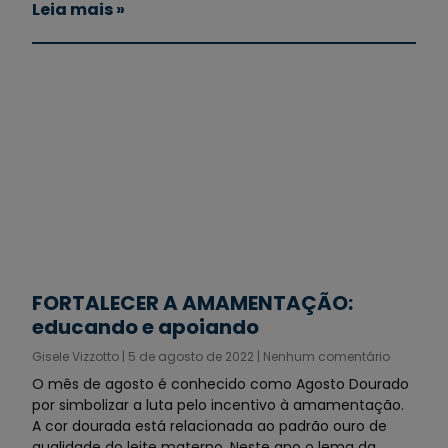
Leia mais »
FORTALECER A AMAMENTAÇÃO:
educando e apoiando
Gisele Vizzotto
5 de agosto de 2022
Nenhum comentário
O mês de agosto é conhecido como Agosto Dourado
por simbolizar a luta pelo incentivo à amamentação.
A cor dourada está relacionada ao padrão ouro de
qualidade do leite materno. Neste ano o lema da