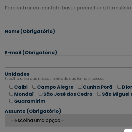
Para entrar em contato basta preencher o formulário 
Nome
(Obrigatório)
E-mail
(Obrigatório)
Unidades
Escolha uma das nossas unidade que tenha interesse
Caibi
Campo Alegre
Cunha Porã
Dio
Mondaí
São José dos Cedro
São Miguel 
Guaramirim
Assunto
(Obrigatório)