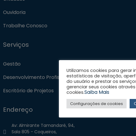
Ouvidoria
Trabalhe Conosco
Serviços
Gestão
Utilizamos cookies para gerar
estatísticas de visitação, aper
Desenvolvimento Profissional
do usuário e prestar os serviço
gerenciar seus cookies através
Escritório de Projetos
Saiba Mais
cookies.
Configurações de cookies
Endereço
Av: Almirante Tamandaré, 94,
Sala 805 - Coqueiros,