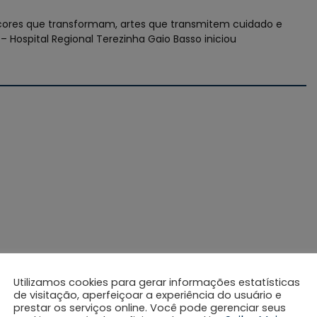
m, cores que transformam, artes que transmitem cuidado e
– Hospital Regional Terezinha Gaio Basso iniciou
Utilizamos cookies para gerar informações estatísticas
de visitação, aperfeiçoar a experiência do usuário e
prestar os serviços online. Você pode gerenciar seus