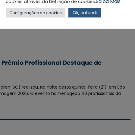
Saiba Mais
cookies através da Definição de cookies.
Ok, entendi
Configurações de cookies
 Prêmio Profissional Destaque de
en-SC) realizou, na noite desta quinta-feira (21), em São
fermagem 2026. O evento homenageou 40 profissionais da