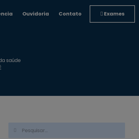
ência
Ouvidoria
Contato
Exames
 da saúde
É