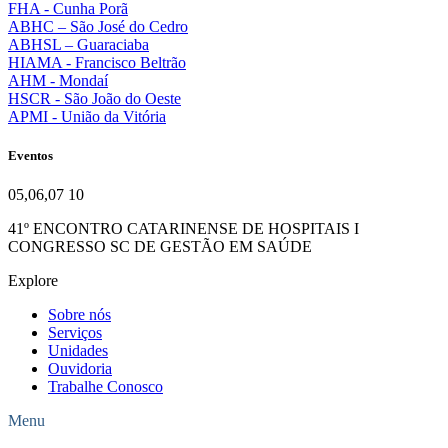
FHA - Cunha Porã
ABHC – São José do Cedro
ABHSL – Guaraciaba
HIAMA - Francisco Beltrão
AHM - Mondaí
HSCR - São João do Oeste
APMI - União da Vitória
Eventos
05,06,07
10
41º ENCONTRO CATARINENSE DE HOSPITAIS I
CONGRESSO SC DE GESTÃO EM SAÚDE
Explore
Sobre nós
Serviços
Unidades
Ouvidoria
Trabalhe Conosco
Menu