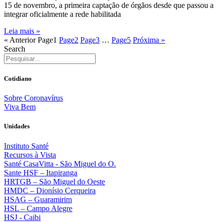
15 de novembro, a primeira captação de órgãos desde que passou a
integrar oficialmente a rede habilitada
Leia mais »
« Anterior
Page
1
Page
2
Page
3
…
Page
5
Próxima »
Search
Cotidiano
Sobre Coronavírus
Viva Bem
Unidades
Instituto Santé
Recursos à Vista
Santé CasaVitta - São Miguel do O.
Sante HSF – Itapiranga
HRTGB – São Miguel do Oeste
HMDC – Dionísio Cerqueira
HSAG – Guaramirim
HSL – Campo Alegre
HSJ - Caibi